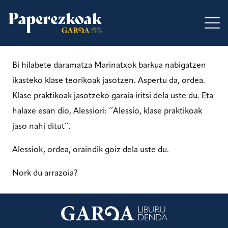
Bi hilabete daramatza Marinatxok barkua nabigatzen
ikasteko klase teorikoak jasotzen. Aspertu da, ordea.
Klase praktikoak jasotzeko garaia iritsi dela uste du. Eta
halaxe esan dio, Alessiori: ´´Alessio, klase praktikoak
jaso nahi ditut´´.
Alessiok, ordea, oraindik goiz dela uste du.
Nork du arrazoia?