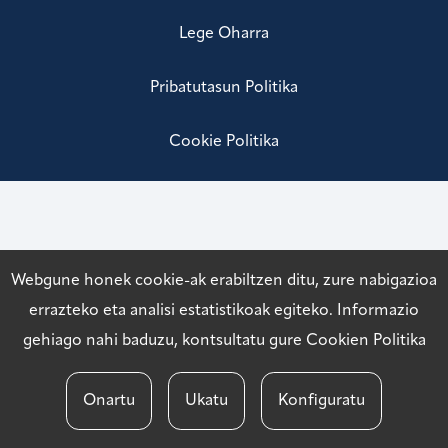
Lege Oharra
Pribatutasun Politika
Cookie Politika
Webgune honek cookie-ak erabiltzen ditu, zure nabigazioa
errazteko eta analisi estatistikoak egiteko. Informazio
gehiago nahi baduzu, kontsultatu gure
Cookien Politika
Onartu
Ukatu
Konfiguratu