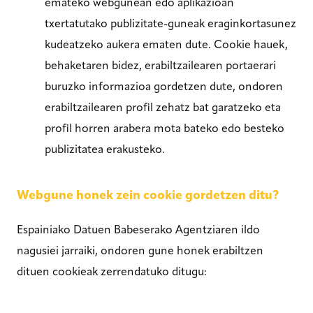
emateko webgunean edo aplikazioan
txertatutako publizitate-guneak eraginkortasunez
kudeatzeko aukera ematen dute. Cookie hauek,
behaketaren bidez, erabiltzailearen portaerari
buruzko informazioa gordetzen dute, ondoren
erabiltzailearen profil zehatz bat garatzeko eta
profil horren arabera mota bateko edo besteko
publizitatea erakusteko.
Webgune honek zein cookie gordetzen ditu?
Espainiako Datuen Babeserako Agentziaren ildo
nagusiei jarraiki, ondoren gune honek erabiltzen
dituen cookieak zerrendatuko ditugu: