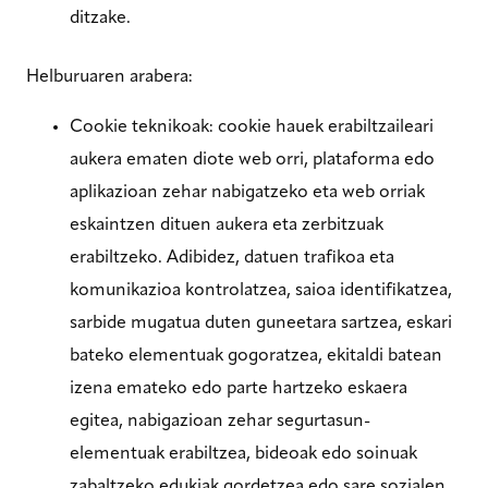
ditzake.
Helburuaren arabera:
Cookie teknikoak: cookie hauek erabiltzaileari
aukera ematen diote web orri, plataforma edo
aplikazioan zehar nabigatzeko eta web orriak
eskaintzen dituen aukera eta zerbitzuak
erabiltzeko. Adibidez, datuen trafikoa eta
komunikazioa kontrolatzea, saioa identifikatzea,
sarbide mugatua duten guneetara sartzea, eskari
bateko elementuak gogoratzea, ekitaldi batean
izena emateko edo parte hartzeko eskaera
egitea, nabigazioan zehar segurtasun-
elementuak erabiltzea, bideoak edo soinuak
zabaltzeko edukiak gordetzea edo sare sozialen