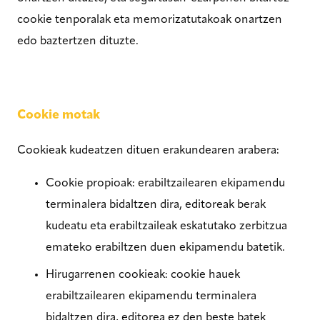
cookie tenporalak eta memorizatutakoak onartzen
edo baztertzen dituzte.
Cookie motak
Cookieak kudeatzen dituen erakundearen arabera:
Cookie propioak: erabiltzailearen ekipamendu
terminalera bidaltzen dira, editoreak berak
kudeatu eta erabiltzaileak eskatutako zerbitzua
emateko erabiltzen duen ekipamendu batetik.
Hirugarrenen cookieak: cookie hauek
erabiltzailearen ekipamendu terminalera
bidaltzen dira, editorea ez den beste batek