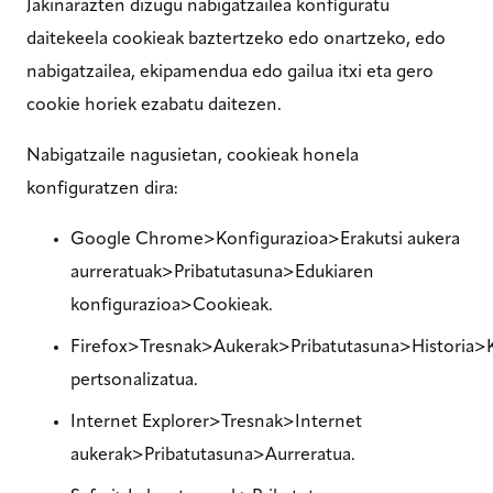
Jakinarazten dizugu nabigatzailea konfiguratu
daitekeela cookieak baztertzeko edo onartzeko, edo
nabigatzailea, ekipamendua edo gailua itxi eta gero
cookie horiek ezabatu daitezen.
Nabigatzaile nagusietan, cookieak honela
konfiguratzen dira:
Google Chrome>Konfigurazioa>Erakutsi aukera
aurreratuak>Pribatutasuna>Edukiaren
konfigurazioa>Cookieak.
Firefox>Tresnak>Aukerak>Pribatutasuna>Historia>K
pertsonalizatua.
Internet Explorer>Tresnak>Internet
aukerak>Pribatutasuna>Aurreratua.