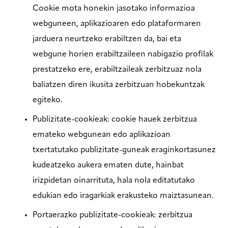
Cookie mota honekin jasotako informazioa
webguneen, aplikazioaren edo plataformaren
jarduera neurtzeko erabiltzen da, bai eta
webgune horien erabiltzaileen nabigazio profilak
prestatzeko ere, erabiltzaileak zerbitzuaz nola
baliatzen diren ikusita zerbitzuan hobekuntzak
egiteko.
Publizitate-cookieak: cookie hauek zerbitzua
emateko webgunean edo aplikazioan
txertatutako publizitate-guneak eraginkortasunez
kudeatzeko aukera ematen dute, hainbat
irizpidetan oinarrituta, hala nola editatutako
edukian edo iragarkiak erakusteko maiztasunean.
Portaerazko publizitate-cookieak: zerbitzua