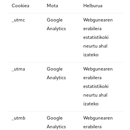
Cookiea
Mota
Helburua
_utmc
Google
Webgunearen
Analytics
erabilera
estatistikoki
neurtu ahal
izateko
_utma
Google
Webgunearen
Analytics
erabilera
estatistikoki
neurtu ahal
izateko
_utmb
Google
Webgunearen
Analytics
erabilera