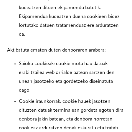
kudeatzen dituen ekipamendu batetik.
Ekipamendua kudeatzen duena cookieen bidez
lortutako datuen tratamenduaz ere arduratzen
da.
Aktibatuta ematen duten denboraren arabera:
Saioko cookieak: cookie mota hau datuak
erabiltzailea web orrialde batean sartzen den
unean jasotzeko eta gordetzeko diseinatuta
dago.
Cookie iraunkorrak: cookie hauek jasotzen
dituzten datuak terminalean gordeta egoten dira
denbora jakin batean, eta denbora horretan
cookieaz arduratzen denak eskuratu eta tratatu