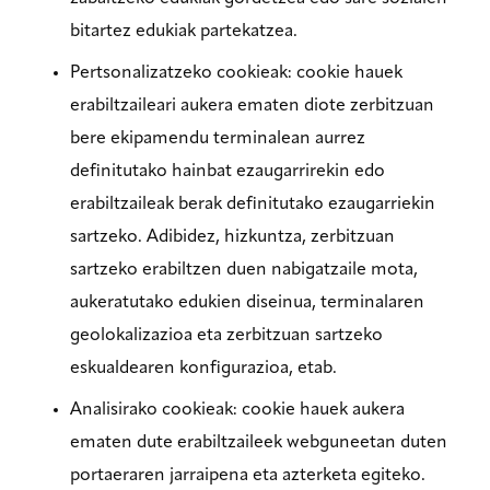
bitartez edukiak partekatzea.
Pertsonalizatzeko cookieak: cookie hauek
erabiltzaileari aukera ematen diote zerbitzuan
bere ekipamendu terminalean aurrez
definitutako hainbat ezaugarrirekin edo
erabiltzaileak berak definitutako ezaugarriekin
sartzeko. Adibidez, hizkuntza, zerbitzuan
sartzeko erabiltzen duen nabigatzaile mota,
aukeratutako edukien diseinua, terminalaren
geolokalizazioa eta zerbitzuan sartzeko
eskualdearen konfigurazioa, etab.
Analisirako cookieak: cookie hauek aukera
ematen dute erabiltzaileek webguneetan duten
portaeraren jarraipena eta azterketa egiteko.