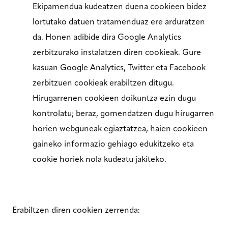
Ekipamendua kudeatzen duena cookieen bidez
lortutako datuen tratamenduaz ere arduratzen
da. Honen adibide dira Google Analytics
zerbitzurako instalatzen diren cookieak. Gure
kasuan Google Analytics, Twitter eta Facebook
zerbitzuen cookieak erabiltzen ditugu.
Hirugarrenen cookieen doikuntza ezin dugu
kontrolatu; beraz, gomendatzen dugu hirugarren
horien webguneak egiaztatzea, haien cookieen
gaineko informazio gehiago edukitzeko eta
cookie horiek nola kudeatu jakiteko.
Erabiltzen diren cookien zerrenda: