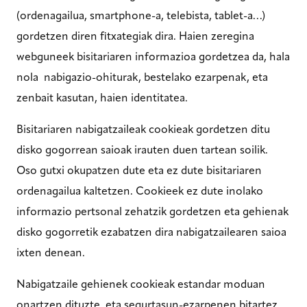
(ordenagailua, smartphone-a, telebista, tablet-a…)
gordetzen diren fitxategiak dira. Haien zeregina
webguneek bisitariaren informazioa gordetzea da, hala
nola nabigazio-ohiturak, bestelako ezarpenak, eta
zenbait kasutan, haien identitatea.
Bisitariaren nabigatzaileak cookieak gordetzen ditu
disko gogorrean saioak irauten duen tartean soilik.
Oso gutxi okupatzen dute eta ez dute bisitariaren
ordenagailua kaltetzen. Cookieek ez dute inolako
informazio pertsonal zehatzik gordetzen eta gehienak
disko gogorretik ezabatzen dira nabigatzailearen saioa
ixten denean.
Nabigatzaile gehienek cookieak estandar moduan
onartzen dituzte, eta segurtasun-ezarpenen bitartez