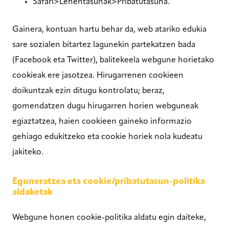
Safari>Lehentasunak>Pribatutasuna.
Gainera, kontuan hartu behar da, web atariko edukia
sare sozialen bitartez lagunekin partekatzen bada
(Facebook eta Twitter), balitekeela webgune horietako
cookieak ere jasotzea. Hirugarrenen cookieen
doikuntzak ezin ditugu kontrolatu; beraz,
gomendatzen dugu hirugarren horien webguneak
egiaztatzea, haien cookieen gaineko informazio
gehiago edukitzeko eta cookie horiek nola kudeatu
jakiteko.
Eguneratzea eta cookie/pribatutasun-politika
aldaketak
Webgune honen cookie-politika aldatu egin daiteke,