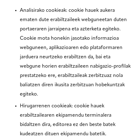
Analisirako cookieak: cookie hauek aukera
ematen dute erabiltzaileek webguneetan duten
portaeraren jarraipena eta azterketa egiteko.
Cookie mota honekin jasotako informazioa
webguneen, aplikazioaren edo plataformaren
jarduera neurtzeko erabiltzen da, bai eta
webgune horien erabiltzaileen nabigazio-profilak
prestatzeko ere, erabiltzaileak zerbitzuaz nola
baliatzen diren ikusita zerbitzuan hobekuntzak
egiteko.
Hirugarrenen cookieak: cookie hauek
erabiltzailearen ekipamendu terminalera
bidaltzen dira, editorea ez den beste batek
kudeatzen dituen ekipamendu batetik.