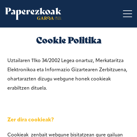
Cookie Politika
Uztailaren 11ko 34/2002 Legea onartuz, Merkataritza
Elektronikoa eta Informazio Gizartearen Zerbitzuena,
ohartarazten dizugu webgune honek cookieak
erabiltzen dituela.
Zer dira cookieak?
Cookieak zenbait webgune bisitatzean gure gailuan