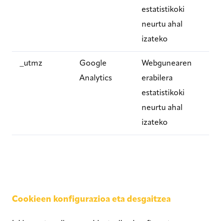
estatistikoki
neurtu ahal
izateko
_utmz
Google
Webgunearen
Analytics
erabilera
estatistikoki
neurtu ahal
izateko
Cookieen konfigurazioa eta desgaitzea