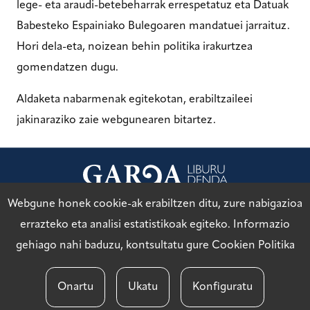
lege- eta araudi-betebeharrak errespetatuz eta Datuak
Babesteko Espainiako Bulegoaren mandatuei jarraituz.
Hori dela-eta, noizean behin politika irakurtzea
gomendatzen dugu.
Aldaketa nabarmenak egitekotan, erabiltzaileei
jakinaraziko zaie webgunearen bitartez.
Webgune honek cookie-ak erabiltzen ditu, zure nabigazioa
Lege Oharra
errazteko eta analisi estatistikoak egiteko. Informazio
gehiago nahi baduzu, kontsultatu gure
Cookien Politika
Pribatutasun Politika
Onartu
Ukatu
Konfiguratu
Cookie Politika