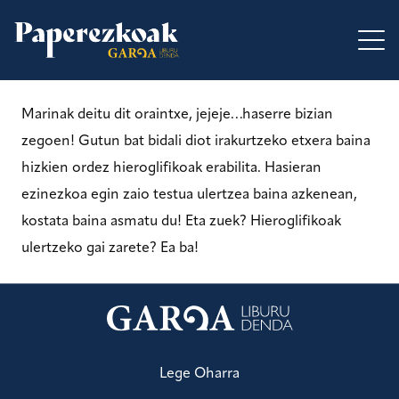
Marinak deitu dit oraintxe, jejeje…haserre bizian
zegoen! Gutun bat bidali diot irakurtzeko etxera baina
hizkien ordez hieroglifikoak erabilita. Hasieran
ezinezkoa egin zaio testua ulertzea baina azkenean,
kostata baina asmatu du! Eta zuek? Hieroglifikoak
ulertzeko gai zarete? Ea ba!
Lege Oharra