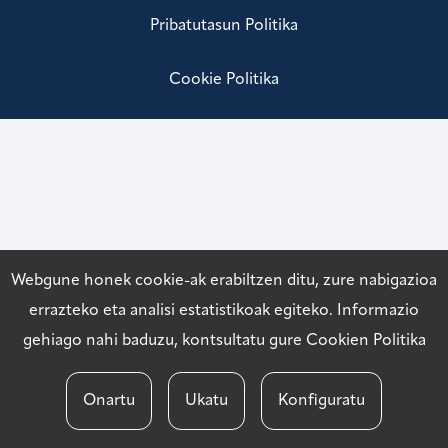
Pribatutasun Politika
Cookie Politika
Webgune honek cookie-ak erabiltzen ditu, zure nabigazioa
errazteko eta analisi estatistikoak egiteko. Informazio
gehiago nahi baduzu, kontsultatu gure
Cookien Politika
Onartu
Ukatu
Konfiguratu