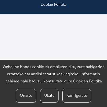
Cookie Politika
Webgune honek cookie-ak erabiltzen ditu, zure nabigazioa
errazteko eta analisi estatistikoak egiteko. Informazio
gehiago nahi baduzu, kontsultatu gure
Cookien Politika
Onartu
Ukatu
Konfiguratu