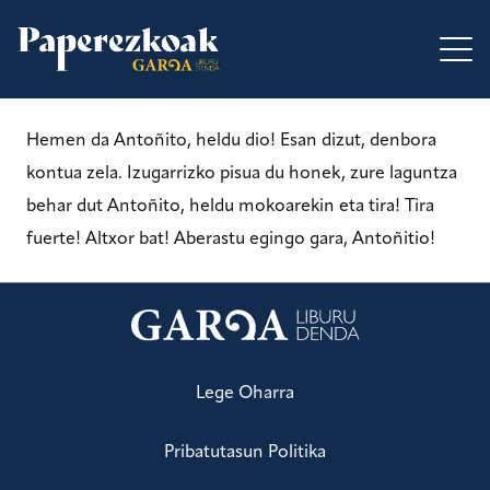
Hemen da Antoñito, heldu dio! Esan dizut, denbora
kontua zela. Izugarrizko pisua du honek, zure laguntza
behar dut Antoñito, heldu mokoarekin eta tira! Tira
fuerte! Altxor bat! Aberastu egingo gara, Antoñitio!
Lege Oharra
Pribatutasun Politika