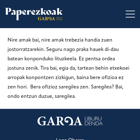
Nire amak bai, nire amak trebezia handia zuen
jostorratzarekin. Seguru nago praka hauek di-dau
batean konponduko lituzkeela. Ez pentsa ordea
jostuna zenik. Tira bai, egia da, tartean behin etxekoei
arropak konpontzen zizkigun, baina bere ofizioa ez
zen hori. Bera ofizioz saregilea zen. Saregilea? Bai,
ondo entzun duzue, saregilea.