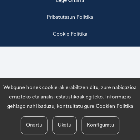
Lege Oharra
Pribatutasun Politika
Cookie Politika
Webgune honek cookie-ak erabiltzen ditu, zure nabigazioa
errazteko eta analisi estatistikoak egiteko. Informazio
gehiago nahi baduzu, kontsultatu gure
Cookien Politika
Onartu
Ukatu
Konfiguratu