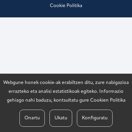
Cookie Politika
Webgune honek cookie-ak erabiltzen ditu, zure nabigazioa
errazteko eta analisi estatistikoak egiteko. Informazio
gehiago nahi baduzu, kontsultatu gure
Cookien Politika
Onartu
Ukatu
Konfiguratu