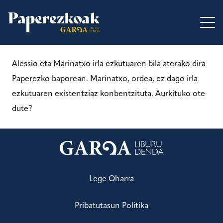
Alessio eta Marinatxo irla ezkutuaren bila aterako dira
Paperezko baporean. Marinatxo, ordea, ez dago irla
ezkutuaren existentziaz konbentzituta. Aurkituko ote
dute?
Lege Oharra
Pribatutasun Politika