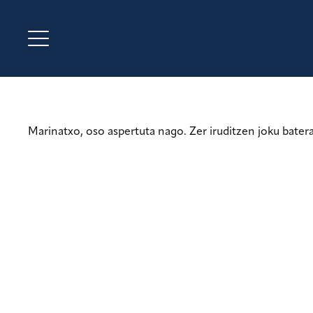
Marinatxo, oso aspertuta nago. Zer iruditzen joku bater