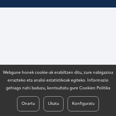
Webgune honek cookie-ak erabiltzen ditu, zure nabigazioa
errazteko eta analisi estatistikoak egiteko. Informazio
gehiago nahi baduzu, kontsultatu gure
Cookien Politika
Onartu
Ukatu
Konfiguratu