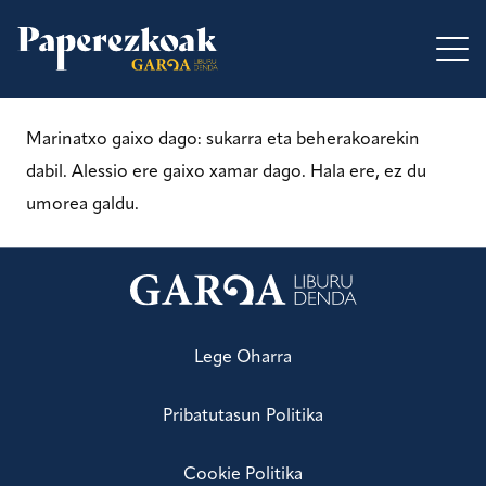
Marinatxo gaixo dago: sukarra eta beherakoarekin
dabil. Alessio ere gaixo xamar dago. Hala ere, ez du
umorea galdu.
Lege Oharra
Pribatutasun Politika
Cookie Politika