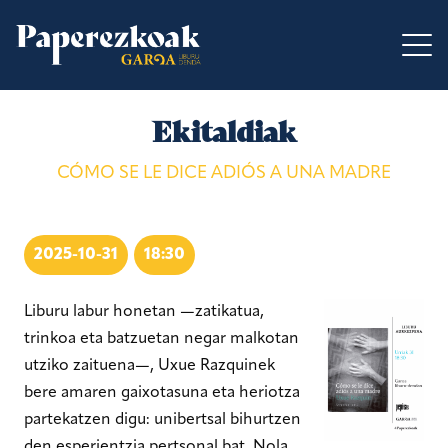
Ekitaldiak
CÓMO SE LE DICE ADIÓS A UNA MADRE
2025-10-31
18:30
Liburu labur honetan —zatikatua,
trinkoa eta batzuetan negar malkotan
utziko zaituena—, Uxue Razquinek
bere amaren gaixotasuna eta heriotza
partekatzen digu: unibertsal bihurtzen
den esperientzia pertsonal bat. Nola