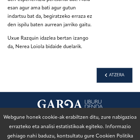
esan agur ama bati agur gutun
indartsu bat da, begiratzeko erraza ez
den ispilu baten aurrean jarriko gaitu.
Uxue Razquin idazlea bertan izango
da, Nerea Loiola bidaide duelarik.
ATZERA
Webgune honek cookie-ak erabiltzen ditu, zure nabigazioa
Lege Oharra
errazteko eta analisi estatistikoak egiteko. Informazio
gehiago nahi baduzu, kontsultatu gure
Cookien Politika