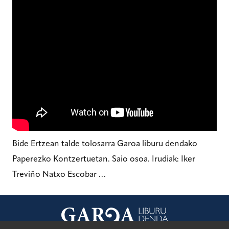
Bide Ertzean talde tolosarra Garoa liburu dendako
Paperezko Kontzertuetan. Saio osoa. Irudiak: Iker
Treviño Natxo Escobar …