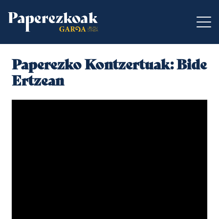
Paperezko Kontzertuak: Bide
Ertzean