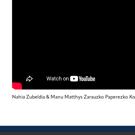
Nahia Zubeldia & Manu Matthys Zarauzko Paperezko Ko