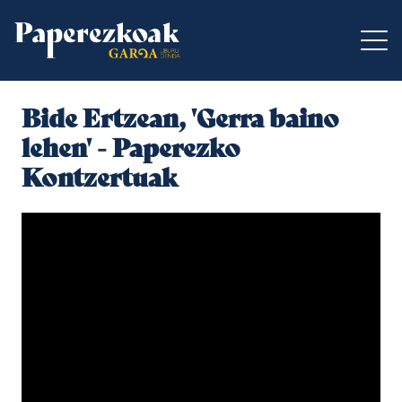
Bide Ertzean, 'Gerra baino
lehen' - Paperezko
Kontzertuak