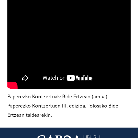
Paperezko Kontzertuak: Bide Ertzean (amua)
Paperezko Kontzertuen III. edizioa. Tolosako Bide
Ertzean taldearekin.