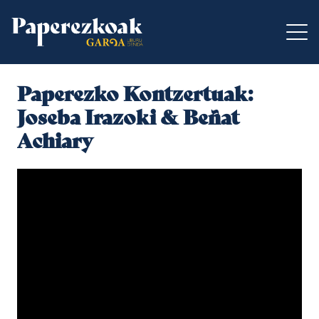
Paperezko Kontzertuak:
Joseba Irazoki & Beñat
Achiary