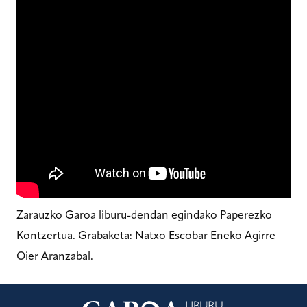
Zarauzko Garoa liburu-dendan egindako Paperezko
Kontzertua. Grabaketa: Natxo Escobar Eneko Agirre
Oier Aranzabal.