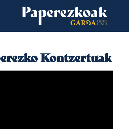
aperezko Kontzertuak