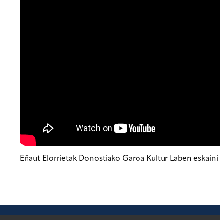
Eñaut Elorrietak Donostiako Garoa Kultur Laben eskaini 