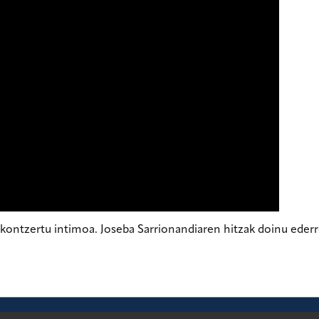
kontzertu intimoa. Joseba Sarrionandiaren hitzak doinu ederre